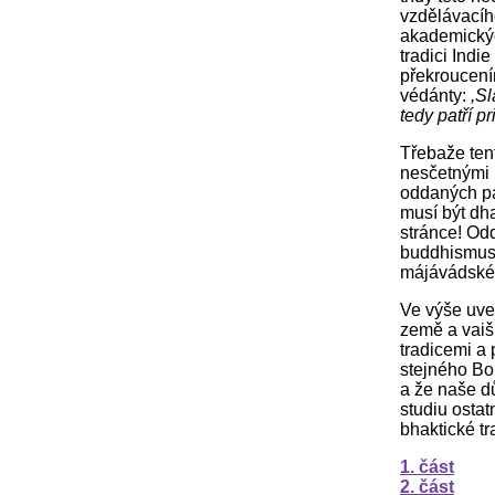
vzdělávacíh
akademickýc
tradici Ind
překroucením
védánty:
,Sl
tedy patří p
Třebaže tent
nesčetnými ,
oddaných pa
musí být dh
stránce! Odd
buddhismus 
májávádské
Ve výše uve
země a vaiš
tradicemi a
stejného Bo
a že naše d
studiu ostat
bhaktické t
1. část
2. část