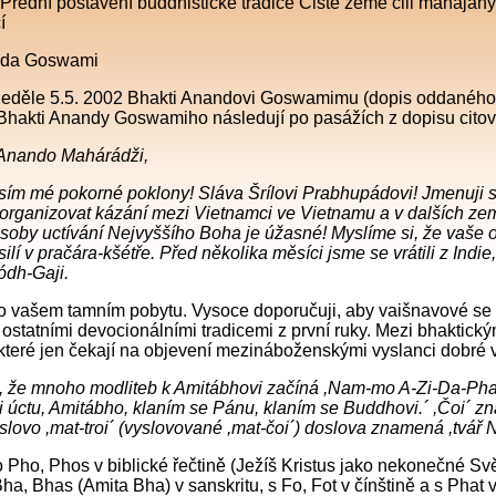
 Přední postavení buddhistické tradice Čisté země čili mahájá
í
nda Goswami
neděle 5.5. 2002 Bhakti Anandovi Goswamimu (dopis oddaného b
hakti Anandy Goswamiho následují po pasážích z dopisu citova
 Anando Mahárádži,
osím mé pokorné poklony! Sláva Šrílovi Prabhupádovi! Jmenuji s
organizovat kázání mezi Vietnamci ve Vietnamu a v dalších zem
soby uctívání Nejvyššího Boha je úžasné! Myslíme si, že vaše 
lí v pračára-kšétře. Před několika měsíci jsme se vrátili z Indi
ódh-Gaji.
o vašem tamním pobytu. Vysoce doporučuji, aby vaišnavové se
ostatními devocionálními tradicemi z první ruky. Mezi bhaktickým
 které jen čekají na objevení mezináboženskými vyslanci dobré 
, že mnoho modliteb k Amitábhovi začíná ,Nam-mo A-Zi-Da-Pha
 úctu, Amitábho, klaním se Pánu, klaním se Buddhovi.´ ,Čoi´ 
lovo ,mat-troi´ (vyslovované ,mat-čoi´) doslova znamená ,tvář 
 Pho, Phos v biblické řečtině (Ježíš Kristus jako nekonečné Sv
ha, Bhas (Amita Bha) v sanskritu, s Fo, Fot v čínštině a s Phat