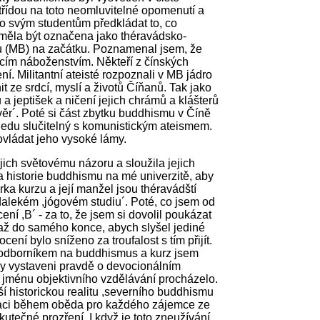
 třídou na toto neomluvitelné opomenutí a
ávo svým studentům předkládat to, co
 měla být označena jako théravádsko-
u (MB) na začátku. Poznamenal jsem, že
cím náboženstvím. Někteří z čínských
í. Militantní ateisté rozpoznali v MB jádro
it ze srdcí, myslí a životů Číňanů. Tak jako
jeptišek a ničení jejich chrámů a klášterů
ěr´. Poté si část zbytku buddhismu v Číně
hledu slučitelný s komunistickým ateismem.
 ovládat jeho vysoké lámy.
ejich světovému názoru a sloužila jejich
na historie buddhismu na mé univerzitě, aby
torka kurzu a její manžel jsou théravádští
edalekém ,jógovém studiu´. Poté, co jsem od
í ,B´ - za to, že jsem si dovolil poukázat
ž do samého konce, abych slyšel jediné
ní bylo sníženo za troufalost s tím přijít.
yl odborníkem na buddhismus a kurz jsem
ikdy vystaveni pravdě o devocionálním
ve jménu objektivního vzdělávání procházelo.
ší historickou realitu ,severního buddhismu
raci během oběda pro každého zájemce ze
 skutečné prozření. I když je toto zneužívání