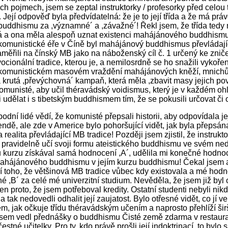
h pojmech, jsem se zeptal instruktorky / profesorky před celou
 Její odpověď byla předvídatelná: že je to její třída a že má pr
buddhismu za ,významné´ a ,závažné´! Řekl jsem, že třída tedy
á a ona měla alespoň uznat existenci mahájánového buddhism
dkomunistické éře v Číně byl mahájánový buddhismus převládají
aměřili na čínský MB jako na náboženský cíl č. 1 určený ke zničen
vocionální tradice, kterou je, a nemilosrdně se ho snažili vykořen
 komunistickém masovém vraždění mahájánových kněží, mnichů a 
 krutá ,převýchovná´ kampaň, která měla ,zbavit masy jejich pov
 komunisté, aby učil théravádský voidismus, který je v každém o
i udělat i s tibetským buddhismem tím, že se pokusili určovat či
odní lidé vědí, že komunisté přepsali historii, aby odpovídala j
endě, ale zde v Americe bylo pohoršující vidět, jak byla přepsá
a realita převládající MB tradice! Později jsem zjistil, že instruk
eří pravidelně učí svoji formu ateistického buddhismu ve svém n
 kurzu získával samá hodnocení ,A´, udělila mi konečné hodnocen
ahájánového buddhismu v jejím kurzu buddhismu! Čekal jsem a
 toho, že většinová MB tradice vůbec kdy existovala a mé hodnoce
iné ,B´ za celé mé univerzitní studium. Nevěděla, že jsem již b
en proto, že jsem potřeboval kredity. Ostatní studenti nebyli n
 tak nedovedli odhalit její zaujatost. Bylo otřesné vidět, co jí 
m, jak očkuje třídu théravádským učením a naprosto přehlíží šir
 jsem vedl přednášky o buddhismu Čisté země zdarma v restau
čestné učitelky. Pro ty, kdo právě prošli její indoktrinací, to bylo