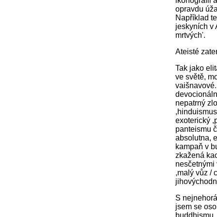
ikonografii
opravdu úža
Například t
jeskyních v 
mrtvých'.
Ateisté zat
Tak jako eli
ve světě, mo
vaišnavové. 
devocionální
nepatrný zlo
,hinduismus´
exoterický ,
panteismu č
absolutna, 
kampaň v bu
zkažená kací
nesčetnými 
,malý vůz / 
jihovýchodní
S nejnehorá
jsem se osob
buddhismu, 