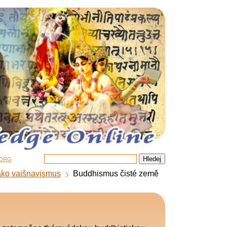
.org
ako vaišnavismus
Buddhismus čisté země