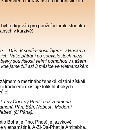
ny zatemněna théravádskou buddhistickou
yl redigován pro použití v tomto sloupku.
ných v kurzívě):
e ... Dás. V současnosti žijeme v Rusku a
ích. Vaše pátrání po souvislostech mezi
objevy souvislostí velmi pomohou v našem
e, kde jsme žili asi 3 měsíce ve vietnamském
 zájmem o mezináboženské kázání získali
i tradicemi existuje tolik hlubokých
vůle!
t, Lay Čoi Lay Phat,´ což znamená
znamená Pán, Bůh, Nebesa. Moderní
Nebes´ (či Pána).
ětlo Boha je Pho, Phos) je jazykově
 ve vietnamštině. A-Zi-Da-Phat je Amitábha.