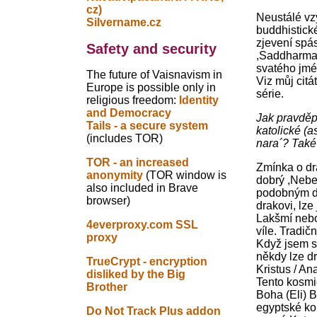
cz)
Neustálé vz
Silvername.cz
buddhistick
zjevení spá
Safety and security
,Saddharma 
svatého jmé
The future of Vaisnavism in
Viz můj cit
Europe is possible only in
série.
religious freedom:
Identity
and Democracy
Jak pravděp
Tails - a secure system
katolické (a
(includes TOR)
nara´? Také
TOR - an increased
Zmínka o dr
anonymity
(TOR window is
dobrý ,Nebe
also included in Brave
podobným dr
browser)
drakovi, lze
Lakšmí nebo
4everproxy.com SSL
víle. Tradi
proxy
Když jsem st
někdy lze dr
TrueCrypt - encryption
Kristus / An
disliked by the Big
Tento kosmic
Brother
Boha (Eli) 
egyptské ko
Do Not Track Plus addon