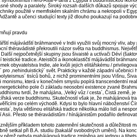
 a symbolismus Heru-Asar-Ptaha z Egypta s buddhistickou ikono
sné shody a paralely. Široký rozsah dalších důkazů spojuje vý
echniky použité v memfiském skalním chrámu a nekropoli v Egypt
Adžantě a učenci studující texty již dlouho poukazují na podobn
emňují pravdu
tářští májávádští bráhmanové v Indii využili svůj mocný vliv, aby
cní théravádisté překroutili názor světa na buddhismus. Největš
Další nejpočetnější skupiny jsou šivaisté a uctívači Déví (šaktov
 teistické tradice. Ateističtí a ikonoklastičtí májávádští bráhm
mek obyvatelstva Indie, ale kvůli jejich elitářskému / privileg
 pro ,nehinduistický´ svět. Prakticky v každé západní učebnici 
polyteismus´ tisíců bohů, z nichž prominentními jsou Višnu, Šiva, a
i monismu, která v konečném smyslu popírá transcendentní rea
energetického pole či základu neosobní existence zvané Brahman
ddhismu tvrdí, že mahájána, ,Velký vůz / cesta´, Čistá země, j
řská verze buddhismu. Skutečností však je, že mahájánová tradi
věřícími po celém východě. Kdysi to bylo hlavní náboženství Čí
cesta´, byla většinou elitářská tradice několika málo lidí a ne
 Asii. Přesto se théravádistům / hínájánistům podařilo definova
znějším příkladem tohoto zatemnění skutečnosti a důležitosti 
ně setkal při B.A. studiu (bakalář svobodných umění). Na konci c
v němž nebyla mahájánová tradice zmíněna ani jednou a tibetsk