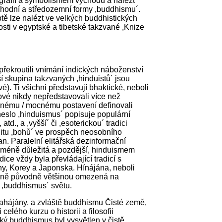
grafií a symbolismem východu a nalézt
chodní a středozemní formy ,buddhismu´.
ě lze nalézt ve velkých buddhistických
osti v egyptské a tibetské takzvané ,Knize
 překroutili vnímání indických náboženství
í skupina takzvaných ,hinduistů´ jsou
é). Ti všichni představují bhaktické, neboli
anové nikdy nepředstavovali více než
ovanému / mocnému postavení definovali
heslo ,hinduismus´ popisuje populární
td., a ,vyšší´ či ,esoterickou´ tradici
litu ,bohů´ ve prospěch neosobního
. Paralelní elitářská dezinformační
e méně důležitá a pozdější, hinduismem
ce vždy byla převládající tradicí s
ny, Korey a Japonska. Hínájána, neboli
sporně původně většinou omezená na
t ,buddhismus´ světu.
mahájány, a zvláště buddhismu Čisté země,
elého kurzu o historii a filosofii
ý buddhismus byl vysvětlen v čistě