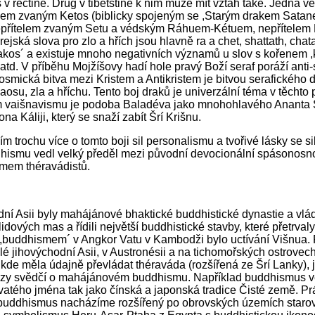
v řečtině. Drug v tibetštině k nim může mít vztah také. Jedna věc 
em zvaným Ketos (biblicky spojeným se ,Starým drakem Satanem
přítelem zvaným Setu a védským Ráhuem-Kétuem, nepřítelem Har
rejská slova pro zlo a hřích jsou hlavně ra a chet, shattath, chat
kakos´ a existuje mnoho negativních významů u slov s kořenem ,k
atd. V příběhu Mojžíšovy hadí hole pravý Boží seraf poráží ant
osmická bitva mezi Kristem a Antikristem je bitvou serafického d
osu, zla a hříchu. Tento boj draků je univerzální téma v těchto 
 vaišnavismu je podoba Baladéva jako mnohohlavého Ananta 
a Káliji, který se snaží zabít Šrí Krišnu.
ím trochu více o tomto boji sil personalismu a tvořivé lásky se 
ddhismu vedl velký předěl mezi původní devocionální spásonosn
smem théravádistů.
dní Asii byly mahájánové bhaktické buddhistické dynastie a vlád
lidových mas a řídili největší buddhistické stavby, které přetrva
 ,buddhismem´ v Angkor Vatu v Kambodži bylo uctívání Višnua.
lé jihovýchodní Asii, v Austronésii a na tichomořských ostrovech
kde měla údajně převládat théraváda (rozšířená ze Šrí Lanky), 
azy svědčí o mahájánovém buddhismu. Například buddhismus ve
vatého jména tak jako čínská a japonská tradice Čisté země. Pr
 buddhismus nacházíme rozšířený po obrovských územích staro