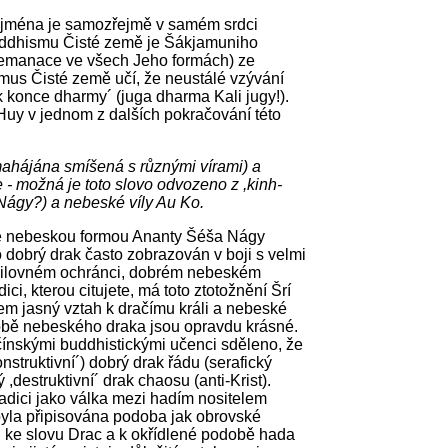
o jména je samozřejmě v samém srdci
buddhismu Čisté země je Šákjamuniho
h emanace ve všech Jeho formách) ze
mus Čisté země učí, že neustálé vzývání
 konce dharmy´ (juga dharma Kali jugy!).
Huy v jednom z dalších pokračování této
mahájána smíšená s různými vírami) a
e - možná je toto slovo odvozeno z ,kinh-
 Nágy?) a nebeské víly Au Ko.
 je nebeskou formou Ananty Šéša Nágy
dobrý drak často zobrazován v boji s velmi
milovném ochránci, dobrém nebeském
ci, kterou citujete, má toto ztotožnění Šrí
m jasný vztah k dračímu králi a nebeské
době nebeského draka jsou opravdu krásné.
 čínskými buddhistickými učenci sděleno, že
nstruktivní´) dobrý drak řádu (serafický
,destruktivní´ drak chaosu (anti-Krist).
radici jako válka mezi hadím nositelem
la připisována podoba jak obrovské
h ke slovu Drac a k okřídlené podobě hada