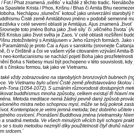
 / Fot / Phat znamená ,světlo´ v každé z těchto tradic. Nenábo
ha Spasitele Krista / Phos, Krišnu / Bhas či Amita Bhu neomez
loboha. Nechápou ,sluneční´ kotouč jako univerzální starobylý hi
uddhismu Čisté země Amitábhovo jméno v podobě semenné man
ezdívka v celé severní oblasti je Amitájus. Ajus znamená ,živo
Srovnejte toto jméno Boha jako ,živé síly´ či ,věčného života´ (A
Ježíš Kristus jako život světa je Zaos. V celé oblasti rozšíření 
išnu ztotožnitelný s Amitájusem v Jeho různých formách. Jako 
 Paramátmá) je proto Čai a Ajus v sanskritu (srovnejte Čaitanja -
ně, či v čínštině a čoi ve vašem výše citovaném vzývání Amita-
m neo-konfucianismu se nachází pojetí Boha jako prozřetelnosti 
žnění Boha s Nebesy musí být pochopeno v této souvislosti, kd
ti s čínskou formou, tak jako ve Vietnamu.
 také vždy zobrazováno na starobylých bronzových bubnech (ngo
unce. Ve Vietnamu bylo učení Čisté země představováno školou
anh-Tona (1054-1072). S uznáním různorodosti dostupných meto
ikovat buddhismus mnoha způsoby, celkem existují tři hlavní m
éna. Metoda meditace nemá žádný pevně daný způsob provádění,
víceného mistra nebo schopnou mysl, může se tvůj pokrok zasta
život. Kontemplace je velmi jemná metoda; bez dobrého učitele 
plného osvícení. Pronášení Buddhova jména (vietnamsky Niem
á a snadná metoda. Ve všech minulých věcích byli schopni prakti
o se s touto metodou nezmýlí díky použitelnosti čtyř druhů názo
ým srdcem.´