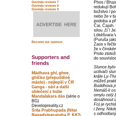
Phos / Bhas
Govinda reviews 7
Govinda reviews 8
redukují Bo
Govinda reviews 9
božstvo / po
nebo že v b
podoba a př
Čai, Čajah. 
silou ,či´! 
Lókéšvara-V
(Puruša jako
Become our sponsor
Zaos v řečti
že v čínské
Proto ztoto
Supporters and
do souvislos
friends
Slunce bylo
uctívači sl
Mádhava ghí, ghee,
krále Ly-Th
ghíčko (přepuštěné
můžeš prakt
máslo) - nejlepší v ČR
Buddhova jm
Ganga - sárí a další
Nemáš-li os
oblečení z Indie
omylu celý 
Mandalakara dás
(série o
dosáhnout ú
BG)
Fo) je rychl
Developreality.cz
i ženy. Nikd
Srila Prabhupada (Nitai
s odhodlan
Navadvipacandra P. KKS,