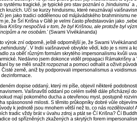
o systému tragické, je typické pro stav poznání o ,hinduismu´ 
h kruzích. Učí se kurzy hinduismu, které neuznávají vaišnavismu
ie či jen jako tradici oddělenou od májávádského brahminismu n
 je, že Šrí Krišna v Gítě je velmi často představován jako ,seber
áva Krišny nespočívá v tom, že byl Krišnou, ale protože byl v
rincipům a ne osobám.'
(Swami Vivékánanda)
o výrok zní odporně, ještě odpornější je, že Swami Vivékánanda
nehinduisty´. V Indii vaišnavové obvykle vědí, kdo je s nimi a 
dlo za oběť různým formám skrytého impersonalismu kvůli uvažo
armické. Nedávno jsem dokonce viděl propagaci Rámakrišny 
aní by se měli snažit rozpoznat a pomoci odhalit a oživit původn
Čisté země, aniž by podporovali impersonalismus a voidismus p
 dezinformace.
deném dopise oddaný, který mi píše, objevil některé podobno
navismem. Vaišnavští oddaní po celém světě dále přicházejí do 
 pokud mají pokorného ducha a otevřenou mysl, postupně rozvino
ha spásonosné milosti. S těmito průkopníky dobré vůle objevíme
ůvody k jednotě jsou mnohem větší než to, co nás rozdělovalo! A
ních tradic vždy brát v úvahu zdroj a ptát se Čí Krišna? Čí Buddh
radice od spřízněných zkažených a skrytých forem impersonalis