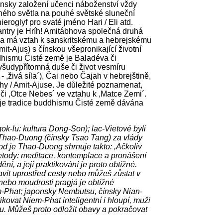
žensky založení učenci náboženství vždy
eného světla na pouhé světské sluneční
eroglyf pro svaté jméno Hari / Eli atd.
try je Hríh! Amitábhova společná druhá
t´ a má vztah k sanskritskému a hebrejskému
mit-Ajus) s čínskou všepronikající životní
buddhismu Čisté země je Baladéva či
všudypřítomná duše či život vesmíru
 ,živá síla´), Čai nebo Čajah v hebrejštině,
Bhy / Amit-Ajuse. Je důležité poznamenat,
či ,Otce Nebes´ ve vztahu k ,Matce Zemi´.
y je tradice buddhismu Čisté země dávána
k-lu: kultura Dong-Son); lac-Vietové byli
 Thao-Duong (čínsky Tsao Tang) za vlády
d je Thao-Duong shrnuje takto: ,Ačkoliv
etody: meditace, kontemplace a pronášení
 a její praktikování je proto obtížné.
vit uprostřed cesty nebo můžeš zůstat v
nebo moudrosti pragjá je obtížné
-Phat; japonsky Nembutsu, čínsky Nian-
kovat Niem-Phat inteligentní i hloupí, muži
ru. Můžeš proto odložit obavy a pokračovat