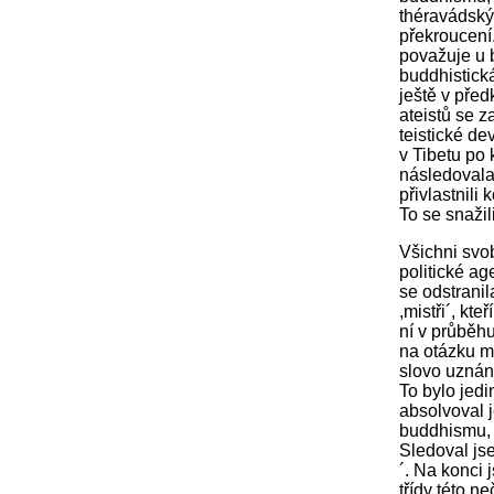
théravádskýc
překroucení.
považuje u 
buddhistick
ještě v pře
ateistů se z
teistické de
v Tibetu po
následovala
přivlastnili
To se snažil
Všichni svob
politické ag
se odstranil
,mistři´, kt
ní v průběhu
na otázku m
slovo uznání
To bylo jed
absolvoval j
buddhismu, a
Sledoval jse
´. Na konci
třídy této ne