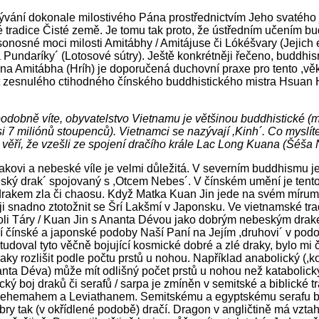
ývání dokonale milostivého Pána prostřednictvím Jeho svatéh
é tradice Čisté země. Je tomu tak proto, že ústředním učením 
sonosné moci milosti Amitábhy / Amitájuse či Lókéšvary (Jejic
Pundaríky´ (Lotosové sútry). Ještě konkrétněji řečeno, buddhis
na Amitábha (Hríh) je doporučená duchovní praxe pro tento ,věk
át zesnulého ctihodného čínského buddhistického mistra Hsuan 
odobně víte, obyvatelstvo Vietnamu je většinou buddhistické (
si 7 miliónů stoupenců). Vietnamci se nazývají ,Kinh´. Co myslít
 věří, že vzešli ze spojení dračího krále Lac Long Kuana (Šéša
akovi a nebeské víle je velmi důležitá. V severním buddhismu
ský drak´ spojovaný s ,Otcem Nebes´. V čínském umění je tento 
akem zla či chaosu. Když Matka Kuan Jin jede na svém míru
 ji snadno ztotožnit se Šrí Lakšmí v Japonsku. Ve vietnamské tradi
li Táry / Kuan Jin s Ananta Dévou jako dobrým nebeským drake
ční čínské a japonské podoby Naší Paní na Jejím ,druhovi´ v po
udoval tyto věčně bojující kosmické dobré a zlé draky, bylo mi
aky rozlišit podle počtu prstů u nohou. Například anabolický (,ko
anta Déva) může mít odlišný počet prstů u nohou než katabolický 
ký boj draků či serafů / sarpa je zmíněn v semitské a biblické t
Behemahem a Leviathanem. Semitskému a egyptskému serafu by
bry tak (v okřídlené podobě) dračí. Dragon v angličtině má vzta