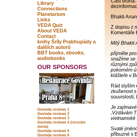
Část druhá:
Library
dezinformac
Connections
Planetarium
Bhakti Ana
Links
VEDA Quiz
Z dopisu z 
About VEDA
Komentáře B
Contact
knihy Šríly Prabhupády a
Milý Bhakti
dalších autorů
BBT books, ebooks,
přijměte pr
audiobooks
snažíme se 
různými způ
OUR SPONSORS
pokorném úsi
klášteře v B
Rád slyším 
zkušenost s 
souvislostí,
Je zajímavé
Govinda reviews 1
,Vzdávám Ti
Govinda reviews 2
vietnamské s
Govinda reviews 3
Govinda reviews 4 (recenze
menu)
Svaté jméno
Govinda reviews 5
příbuzné s B
Govinda reviews 6