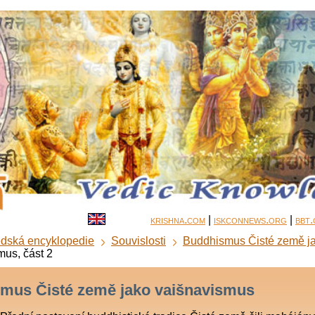
krishna.com
|
iskconnews.org
|
bbt
dská encyklopedie
Souvislosti
Buddhismus Čisté země j
mus, část 2
mus Čisté země jako vaišnavismus