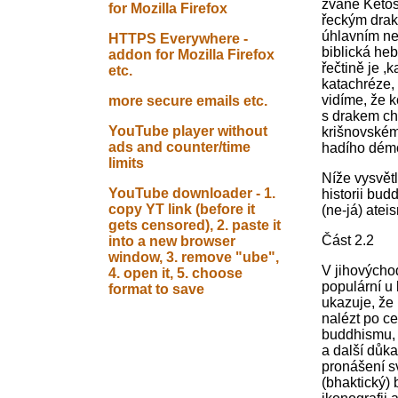
zvané Ketos 
for Mozilla Firefox
řeckým drak
úhlavním ne
HTTPS Everywhere -
biblická heb
addon for Mozilla Firefox
řečtině je ,
etc.
katachréze, 
vidíme, že k
more secure emails etc.
s drakem cha
YouTube player without
krišnovském
ads and counter/time
hadího démon
limits
Níže vysvětl
YouTube downloader - 1.
historii bu
copy YT link (before it
(ne-já) atei
gets censored), 2. paste it
Část 2.2
into a new browser
window, 3. remove "ube",
V jihovýcho
4. open it, 5. choose
populární u 
format to save
ukazuje, že
nalézt po ce
buddhismu, 
a další důk
pronášení s
(bhaktický)