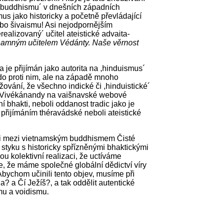
a ,buddhismu´ v dnešních západních
s jako historicky a početně převládající
ebo šivaismu! Asi nejodpornějším
ealizovaný´ učitel ateistické advaita-
ýznamným učitelem Védánty. Naše věrnost
 je přijímán jako autorita na ,hinduismus´
kdo proti nim, ale na západě mnoho
vání, že všechno indické či ,hinduistické´
a Vivékánandy na vaišnavské webové
í bhakti, neboli oddanost tradic jako je
řijímáním théravádské neboli ateistické
sti mezi vietnamským buddhismem Čisté
styku s historicky spřízněnými bhaktickými
u kolektivní realizaci, že uctíváme
, že máme společné globální dědictví víry
bychom učinili tento objev, musíme při
a? a Čí Ježíš?, a tak oddělit autentické
mu a voidismu.