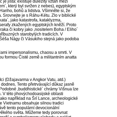
je jistá: existuje důležitý vztah mezi
´, který byl svržen z nebes), egyptským
iho, bohů a lidstva. Všimněte si, že
a. Srovnejte je s Ráhu-Kétu. Zlo v biblické
ata´, jako katastrofa, kataklyzma,
i-serafy zkažených egyptských kněží. Proto
raka či kobry jako ,nositelem Boha / Eliho´
příbuzných starobylých tradicích. V
Šéša Nágy či Vásukiho stejná jako podoba
silami impersonalismu, chaosu a smrti. V
ou formou Čisté země a militantním anatta
ci (Džajavarma v Angkor Vatu, atd.)
ly dodnes. Tento přetrvávající důkaz jasně
 Podobné ,buddhistické´ chrámy Višnua lze
. V této jihovýchodoasijské oblasti
jako například na Šrí Lance, archeologické
 Vietnamu obsahuje silnou tradici
ávě tento populární devocionální
věkého světa. Můžeme tedy porovnat