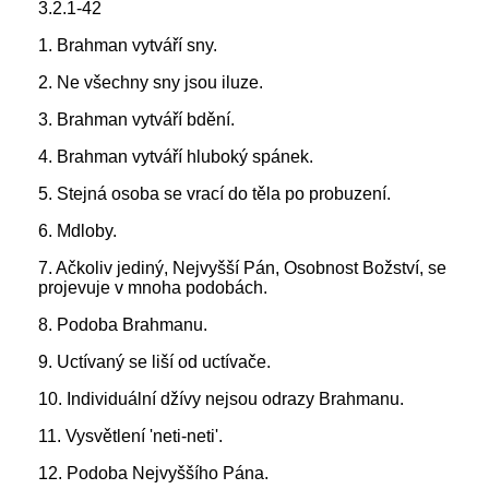
3.2.1-42
1. Brahman vytváří sny.
2. Ne všechny sny jsou iluze.
3. Brahman vytváří bdění.
4. Brahman vytváří hluboký spánek.
5. Stejná osoba se vrací do těla po probuzení.
6. Mdloby.
7. Ačkoliv jediný, Nejvyšší Pán, Osobnost Božství, se
projevuje v mnoha podobách.
8. Podoba Brahmanu.
9. Uctívaný se liší od uctívače.
10. Individuální džívy nejsou odrazy Brahmanu.
11. Vysvětlení 'neti-neti'.
12. Podoba Nejvyššího Pána.