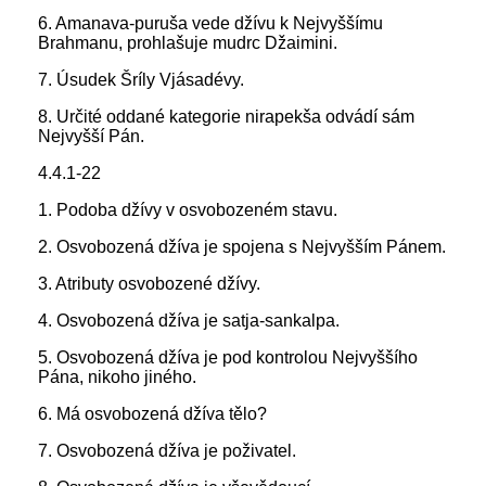
6. Amanava-puruša vede džívu k Nejvyššímu
Brahmanu, prohlašuje mudrc Džaimini.
7. Úsudek Šríly Vjásadévy.
8. Určité oddané kategorie nirapekša odvádí sám
Nejvyšší Pán.
4.4.1-22
1. Podoba džívy v osvobozeném stavu.
2. Osvobozená džíva je spojena s Nejvyšším Pánem.
3. Atributy osvobozené džívy.
4. Osvobozená džíva je satja-sankalpa.
5. Osvobozená džíva je pod kontrolou Nejvyššího
Pána, nikoho jiného.
6. Má osvobozená džíva tělo?
7. Osvobozená džíva je poživatel.