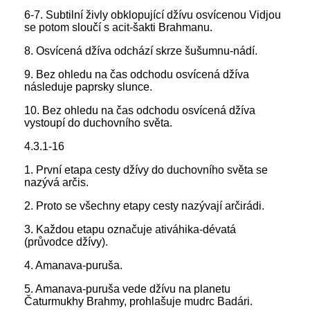
6-7. Subtilní živly obklopující džívu osvícenou Vidjou
se potom sloučí s acit-šakti Brahmanu.
8. Osvícená džíva odchází skrze šušumnu-nádí.
9. Bez ohledu na čas odchodu osvícená džíva
následuje paprsky slunce.
10. Bez ohledu na čas odchodu osvícená džíva
vystoupí do duchovního světa.
4.3.1-16
1. První etapa cesty džívy do duchovního světa se
nazývá arčis.
2. Proto se všechny etapy cesty nazývají arčirádi.
3. Každou etapu označuje ativáhika-dévatá
(průvodce džívy).
4. Amanava-puruša.
5. Amanava-puruša vede džívu na planetu
Čaturmukhy Brahmy, prohlašuje mudrc Badári.