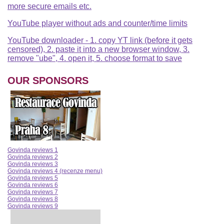
more secure emails etc.
YouTube player without ads and counter/time limits
YouTube downloader - 1. copy YT link (before it gets
censored), 2. paste it into a new browser window, 3.
remove "ube", 4. open it, 5. choose format to save
OUR SPONSORS
Govinda reviews 1
Govinda reviews 2
Govinda reviews 3
Govinda reviews 4 (recenze menu)
Govinda reviews 5
Govinda reviews 6
Govinda reviews 7
Govinda reviews 8
Govinda reviews 9