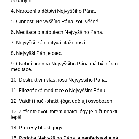
oddanými.
4. Narození a dětství Nejvyššího Pána.
5. Činnosti Nejvyššího Pána jsou věčné.
6. Meditace o atributech Nejvyššího Pána.
7. Nejvyšší Pán oplývá blažeností.
8. Nejvyšší Pán je otec.
9. Osobní podoba Nejvyššího Pána má být cílem
meditace.
10. Destruktivní vlastnosti Nejvyššího Pána.
11. Filozofická meditace o Nejvyšším Pánu.
12. Vaidhí i ruči-bhakti-jóga udělují osvobození.
13. Z těchto dvou forem bhakti-jógy je ruči-bhakti
lepší.
14. Procesy bhakti-jógy.
15. Podoba Nejvyššího Pána je nepředstavitelná.