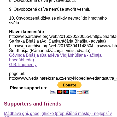
8. Osvobozená džíva je vševědoucí.
9. Osvobozená džíva nemůže stvořit vesmír.
10. Osvobozená džíva se nikdy nevrací do hmotného
světa.
Hlavní komentáře:
http://web.archive.org/web/20160205200554/http://bhara
Šaríraka Bhášja (Ádi Šankaráčárja Bhášja - advaita)
http://web.archive.org/web/20160304114850/http://www.
Šrí Bhášja (Rámánudžáčárja - višištádvaita)
Góvinda Bhášja (Baladéva Vidjábhúšana - ačintja
bhedábheda)
G.B. fragmenty
page url:
http://www.veda.harekrsna.cz/encyklopedie/vedantasutra
Please support us:
Supporters and friends
Mádhava ghí, ghee, ghíčko (přepuštěné máslo) - nejlepší v