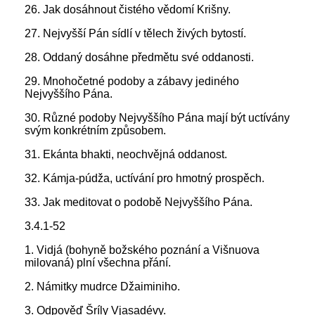
26. Jak dosáhnout čistého vědomí Krišny.
27. Nejvyšší Pán sídlí v tělech živých bytostí.
28. Oddaný dosáhne předmětu své oddanosti.
29. Mnohočetné podoby a zábavy jediného
Nejvyššího Pána.
30. Různé podoby Nejvyššího Pána mají být uctívány
svým konkrétním způsobem.
31. Ekánta bhakti, neochvějná oddanost.
32. Kámja-púdža, uctívání pro hmotný prospěch.
33. Jak meditovat o podobě Nejvyššího Pána.
3.4.1-52
1. Vidjá (bohyně božského poznání a Višnuova
milovaná) plní všechna přání.
2. Námitky mudrce Džaiminiho.
3. Odpověď Šríly Vjasadévy.