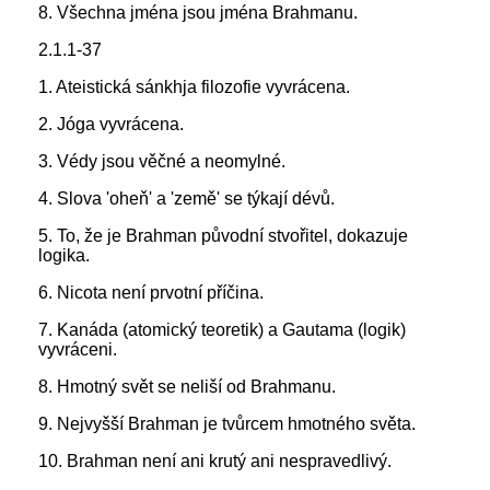
8. Všechna jména jsou jména Brahmanu.
2.1.1-37
1. Ateistická sánkhja filozofie vyvrácena.
2. Jóga vyvrácena.
3. Védy jsou věčné a neomylné.
4. Slova 'oheň' a 'země' se týkají dévů.
5. To, že je Brahman původní stvořitel, dokazuje
logika.
6. Nicota není prvotní příčina.
7. Kanáda (atomický teoretik) a Gautama (logik)
vyvráceni.
8. Hmotný svět se neliší od Brahmanu.
9. Nejvyšší Brahman je tvůrcem hmotného světa.
10. Brahman není ani krutý ani nespravedlivý.