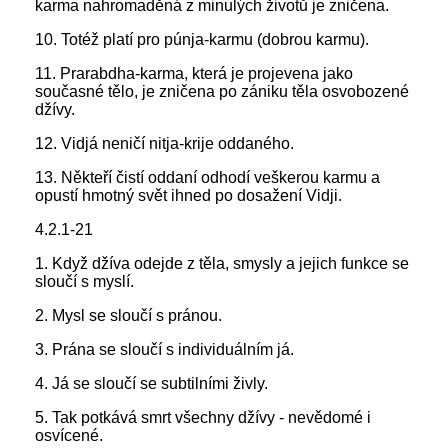
karma nahromaděná z minulých životů je zničena.
10. Totéž platí pro púnja-karmu (dobrou karmu).
11. Prarabdha-karma, která je projevena jako
současné tělo, je zničena po zániku těla osvobozené
džívy.
12. Vidjá neničí nitja-krije oddaného.
13. Někteří čistí oddaní odhodí veškerou karmu a
opustí hmotný svět ihned po dosažení Vidji.
4.2.1-21
1. Když džíva odejde z těla, smysly a jejich funkce se
sloučí s myslí.
2. Mysl se sloučí s pránou.
3. Prána se sloučí s individuálním já.
4. Já se sloučí se subtilními živly.
5. Tak potkává smrt všechny džívy - nevědomé i
osvícené.