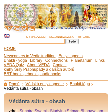
krishna.com
|
iskconnews.org
|
bbt.org
HOME
Newcomers to Vedic tradition
Encyclopedia
Bhakti - yoga
Library
Connections
Planetarium
Links
VEDA Quiz
About VEDA
Contact
knihy Šríly Prabhupády a dalších autorů
BBT books, ebooks, audiobooks
Domů
Védská encyklopedie
Bhakti-jóga
Védánta sútra - obsah
Védánta sútra - obsah
zdroj:
Suhotra Swami - Studying Srimad Bhagavatam