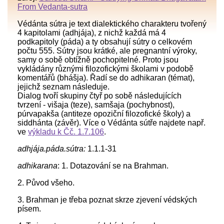
From Vedanta-sutra
Védánta sútra je text dialektického charakteru tvořený
4 kapitolami (adhjája), z nichž každá má 4
podkapitoly (páda) a ty obsahují sútry o celkovém
počtu 555. Sútry jsou krátké, ale pregnantní výroky,
samy o sobě obtížně pochopitelné. Proto jsou
vykládány různými filozofickými školami v podobě
komentářů (bhášja). Řadí se do adhikaran (témat),
jejichž seznam následuje.
Dialog tvoří skupiny čtyř po sobě následujících
tvrzení - višaja (teze), samšaja (pochybnost),
púrvapakša (antiteze opoziční filozofické školy) a
siddhánta (závěr). Více o Védánta sútře najdete např.
ve
výkladu k Čč. 1.7.106
.
adhjája.páda.sútra:
1.1.1-31
adhikarana
: 1. Dotazování se na Brahman.
2. Původ všeho.
3. Brahman je třeba poznat skrze zjevení védských
písem.