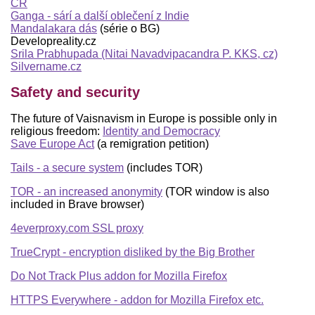
ČR
Ganga - sárí a další oblečení z Indie
Mandalakara dás
(série o BG)
Developreality.cz
Srila Prabhupada (Nitai Navadvipacandra P. KKS, cz)
Silvername.cz
Safety and security
The future of Vaisnavism in Europe is possible only in
religious freedom:
Identity and Democracy
Save Europe Act
(a remigration petition)
Tails - a secure system
(includes TOR)
TOR - an increased anonymity
(TOR window is also
included in Brave browser)
4everproxy.com SSL proxy
TrueCrypt - encryption disliked by the Big Brother
Do Not Track Plus addon for Mozilla Firefox
HTTPS Everywhere - addon for Mozilla Firefox etc.