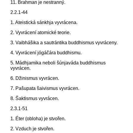
11. Brahman je nestranný.
2.2.1-44
1. Ateistická sánkhja vyvrácena.
2. Vyvrácení atomické teorie.
3. Vaibhášika a sautrántika buddhismus vyvráceny.
4. Vyvrácení jógáčára buddhismu.
5. Mádhjamika neboli šúnjaváda buddhismus
vyvrácen.
6. Džinismus vyvrácen.
7. Pašupata šaivismus vyvrácen.
8. Šaktismus vyvrácen.
2.3.1-51
1. Éter (obloha) je stvořen.
2. Vzduch je stvořen.