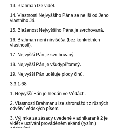
13. Brahman lze vidět.
14. Vlastnosti Nejvyššího Pána se neliší od Jeho
vlastního Já.
15. Blaženost Nejvyššího Pána je svrchovaná.
16. Brahman není nirvišéša (bez konkrétních
vlastností).
17. Nejvyšší Pán je svrchovaný.
18. Nejvyšší Pán je všudypřítomný.
19. Nejvyšší Pán uděluje plody činů.
3.3.1-68
1. Nejvyšší Pán je hledán ve Védách.
2. Vlastnosti Brahmanu lze shromáždit z různých
odvětví védských písem.
3. Výjimka ze zásady uvedené v adhikaraně 2 je
vidět v uctívání prováděném ekánti (ryzími)