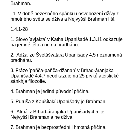
Brahman.
11. V době bezesného spánku i osvobození džívy z
hmotného světa se džíva a Nejvyšší Brahman liší.
1.4.1-28
1. Slovo 'avjakta' v Katha Upanišadě 1.3.11 odkazuje
na jemné tělo a ne na pradhánu.
2. 'Adža' ze Švetášvatara Upanišady 4.5 neznamená
pradhánu.
3. Fráze 'paňča-paňča-džanah' v Brhad-áranjaka
Upanišadě 4.4.7 neodkazuje na 25 prvků ateistické
sánkhja filozofie.
4. Brahman je jediná původní příčina.
5. Puruša z Kaušítakí Upanišady je Brahman.
6. 'Átmá' z Brhad-áranjaka Upanišady 4.5. je
Nejvyšší Brahman a ne džíva.
7. Brahman je bezprostřední i hmotná příčina.