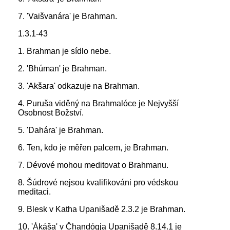
7. 'Vaišvanára' je Brahman.
1.3.1-43
1. Brahman je sídlo nebe.
2. 'Bhúman' je Brahman.
3. 'Akšara' odkazuje na Brahman.
4. Puruša viděný na Brahmalóce je Nejvyšší
Osobnost Božství.
5. 'Dahára' je Brahman.
6. Ten, kdo je měřen palcem, je Brahman.
7. Dévové mohou meditovat o Brahmanu.
8. Šúdrové nejsou kvalifikováni pro védskou
meditaci.
9. Blesk v Katha Upanišadě 2.3.2 je Brahman.
10. 'Ákáša' v Čhandógja Upanišadě 8.14.1 je