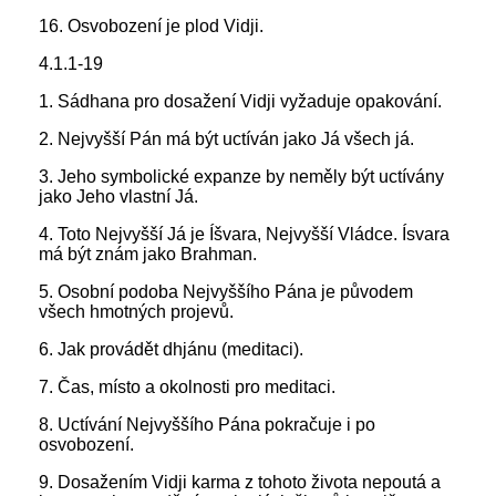
16. Osvobození je plod Vidji.
4.1.1-19
1. Sádhana pro dosažení Vidji vyžaduje opakování.
2. Nejvyšší Pán má být uctíván jako Já všech já.
3. Jeho symbolické expanze by neměly být uctívány
jako Jeho vlastní Já.
4. Toto Nejvyšší Já je Íšvara, Nejvyšší Vládce. Ísvara
má být znám jako Brahman.
5. Osobní podoba Nejvyššího Pána je původem
všech hmotných projevů.
6. Jak provádět dhjánu (meditaci).
7. Čas, místo a okolnosti pro meditaci.
8. Uctívání Nejvyššího Pána pokračuje i po
osvobození.
9. Dosažením Vidji karma z tohoto života nepoutá a